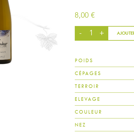
8,00
€
AJOUTER
quantité
de
Sylvaner
2024
POIDS
CÉPAGES
TERROIR
ELEVAGE
COULEUR
NEZ