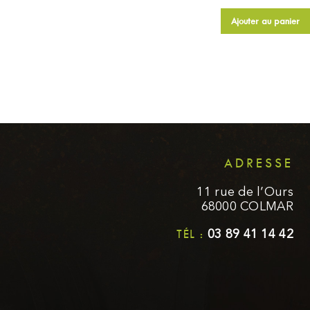
au panier
Ajouter au panier
Ajouter au panier
ADRESSE
11 rue de l’Ours
68000 COLMAR
TÉL :
03 89 41 14 42