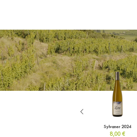
gustation
Colis Amateur
Sylvaner 2024
00
€
115,00
€
8,00
€