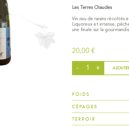
Les Terres Chaudes
Vin issu de raisins récoltés 
Liquoreux et intense, pêche
une finale sur la gourmandis
20,00
€
AJOUTER
quantité
de
Pinot
Gris
POIDS
Les
Terres
CÉPAGES
Chaudes
TERROIR
2024